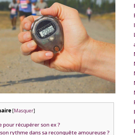
aire
[
Masquer
]
te pour récupérer son ex ?
er son rythme dans sa reconquête amoureuse ?