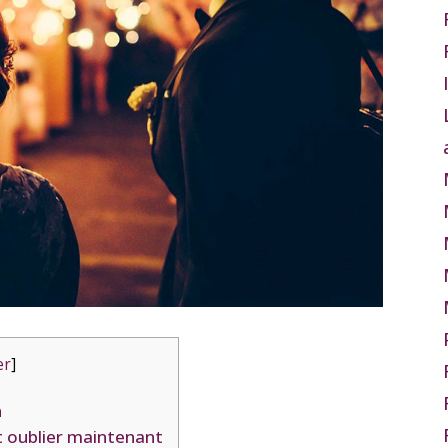
er
]
n
ut oublier maintenant