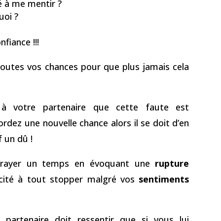
té à me mentir ?
uoi ?
nfiance !!!
 toutes vos chances pour que plus jamais cela
à votre partenaire que cette faute est
rdez une nouvelle chance alors il se doit d’en
f un dû !
effrayer un temps en évoquant une
rupture
cité à tout stopper malgré vos
sentiments
partenaire doit ressentir que si vous lui