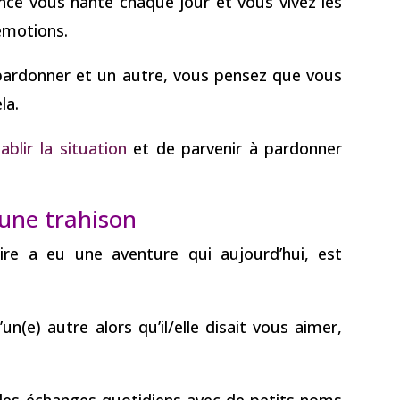
ence vous hante chaque jour et vous vivez les
émotions.
pardonner et un autre, vous pensez que vous
la.
ablir la situation
et de parvenir à pardonner
’une trahison
re a eu une aventure qui aujourd’hui, est
d’un(e) autre alors qu’il/elle disait vous aimer,
des échanges quotidiens avec de petits noms